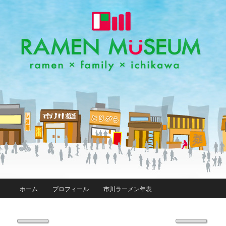
メインメニュー
ホーム
プロフィール
市川ラーメン年表
メインコンテンツへ移動
画像ナビゲーション