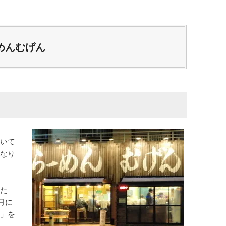
めんむげん
いて
なり
た
月に
」を